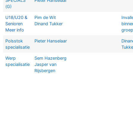
SPECIALS
Pieter Hanselaar
(G)
U18/U20 &
Pim de Wit
Invall
Senioren
Dinand Tukker
binne
Meer info
groe
Polsstok
Pieter Hanselaar
Dinan
specialisatie
Tukke
Werp
Sem Hazenberg
specialisatie
Jasper van
Rijsbergen