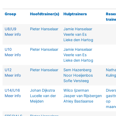
Groep
Hoofdtrainer(s)
Hulptrainers
Rese
train
U8/U9
Pieter Hanselaar
Jamie Hanselaar
Meer info
Veerle van Es
Lieke den Hartog
U10
Pieter Hanselaar
Jamie Hanselaar
Meer info
Veerle van Es
Lieke den Hartog
U12
Pieter Hanselaar
Sem Hazenberg
Nath
Meer info
Noor Hoeijenbos
Kulin
Sofie Versteeg
U14/U16
Johan Dijkstra
Wilco Ijzerman
Diver
Meer info
Lucelle van der
Jasper van Rijsbergen
gastt
Meijden
Ahley Bastiaanse
op
maan