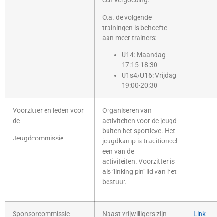
een vergoeding.
O.a. de volgende
trainingen is behoefte
aan meer trainers:
U14: Maandag
17:15-18:30
U1s4/U16: Vrijdag
19:00-20:30
Voorzitter en leden voor
Organiseren van
de
activiteiten voor de jeugd
buiten het sportieve. Het
Jeugdcommissie
jeugdkamp is traditioneel
een van de
activiteiten. Voorzitter is
als ‘linking pin’ lid van het
bestuur.
Sponsorcommissie
Naast vrijwilligers zijn
Link