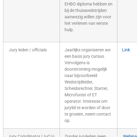
EHBO diploma hebben en
bij de thuiswedstrijden
aanwezig willen zijn voor
het verlenen van eerste
hulp.
Jury leden / officials
Jaarlijks organiseren we
Link
een basis jury cursus.
Vervolgens is
doorstroming mogelijk
naar bijvoorbeeld
Wedstrijdleider,
Scheidsrechter, Starter,
Microfonist of ET
operator. Interesse om
jurylid te worden of door
te groeien, neem contact
op.
Jury Coördinator (JuCo)
Zonder juryleden geen
Webina