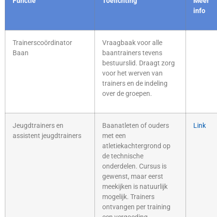
Functie
Toelichting
Meer
info
Trainerscoördinator
Vraagbaak voor alle
Baan
baantrainers tevens
bestuurslid. Draagt zorg
voor het werven van
trainers en de indeling
over de groepen.
Jeugdtrainers en
Baanatleten of ouders
Link
assistent jeugdtrainers
met een
atletiekachtergrond op
de technische
onderdelen. Cursus is
gewenst, maar eerst
meekijken is natuurlijk
mogelijk. Trainers
ontvangen per training