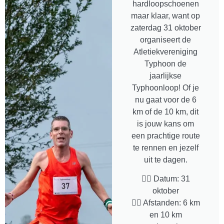
hardloopschoenen
maar klaar, want op
zaterdag 31 oktober
organiseert de
Atletiekvereniging
Typhoon de
jaarlijkse
Typhoonloop! Of je
nu gaat voor de 6
km of de 10 km, dit
is jouw kans om
een prachtige route
te rennen en jezelf
uit te dagen.
🏃‍♂️ Datum: 31
oktober
🏃‍♀️ Afstanden: 6 km
en 10 km