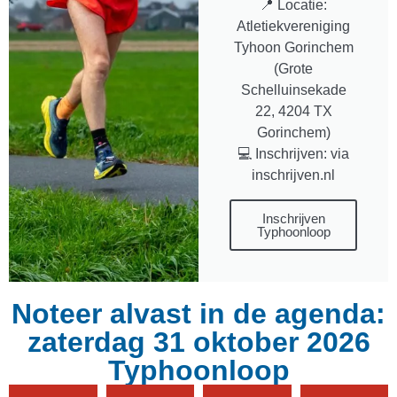
📍 Locatie:
Atletiekvereniging
Tyhoon Gorinchem
(Grote
Schelluinsekade
22, 4204 TX
Gorinchem)
💻 Inschrijven: via
inschrijven.nl
Inschrijven
Typhoonloop
Noteer alvast in de agenda:
zaterdag 31 oktober 2026
Typhoonloop